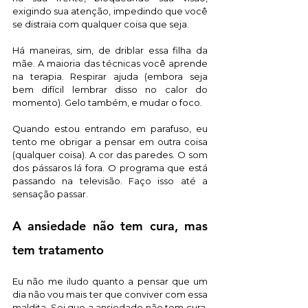
exigindo sua atenção, impedindo que você 
se distraia com qualquer coisa que seja. 
Há maneiras, sim, de driblar essa filha da 
mãe. A maioria das técnicas você aprende 
na terapia. Respirar ajuda (embora seja 
bem difícil lembrar disso no calor do 
momento). Gelo também, e mudar o foco. 
Quando estou entrando em parafuso, eu 
tento me obrigar a pensar em outra coisa 
(qualquer coisa). A cor das paredes. O som 
dos pássaros lá fora. O programa que está 
passando na televisão. Faço isso até a 
sensação passar. 
A ansiedade não tem cura, mas 
tem tratamento
Eu não me iludo quanto a pensar que um 
dia não vou mais ter que conviver com essa 
maldita. Sei que a ansiedade não tem cura. 