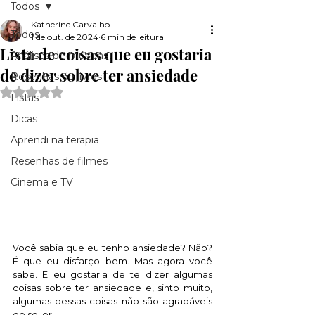
Todos
Katherine Carvalho
Todos
1 de out. de 2024
6 min de leitura
Lista de coisas que eu gostaria
Análises de músicas
de dizer sobre ter ansiedade
Resenhas de livros
Avaliado com NaN de 5 estrelas.
Listas
Dicas
Aprendi na terapia
Resenhas de filmes
Cinema e TV
Você sabia que eu tenho ansiedade? Não? 
É que eu disfarço bem. Mas agora você 
sabe. E eu gostaria de te dizer algumas 
coisas sobre ter ansiedade e, sinto muito, 
algumas dessas coisas não são agradáveis 
de se ler.