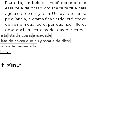
E um dia, um belo dia, você percebe que 
essa cela de prisão virou terra fértil e nela 
agora cresce um jardim. Um dia o sol entra 
pela janela, a grama fica verde, até chove 
de vez em quando e, por que não?, flores 
desabrocham entre os elos das correntes.
lista
lista de coisas
ansiedade
lista de coisas que eu gostaria de dizer
sobre ter ansiedade
Listas
Ver tudo
Posts recentes