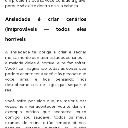
um problema que só você considera grave, 
porque só existe dentro da sua cabeça. 
Ansiedade é criar cenários 
(im)prováveis — todos eles 
horríveis
A ansiedade te obriga a criar e recriar 
mentalmente os mais inusitados cenários — 
a maioria deles é horrível e te faz sofrer. 
Você fica imaginando todas as coisas que 
podem acontecer a você e às pessoas que 
você ama, e fica pensando nos 
desdobramentos de algo que sequer é 
real. 
Você sofre por algo que, na maioria das 
vezes, nem vai acontecer. Vou te dar um 
exemplo prático que acontece muito 
comigo: sou saudável, todos os meus 
exames de rotina estão sempre ótimos, 