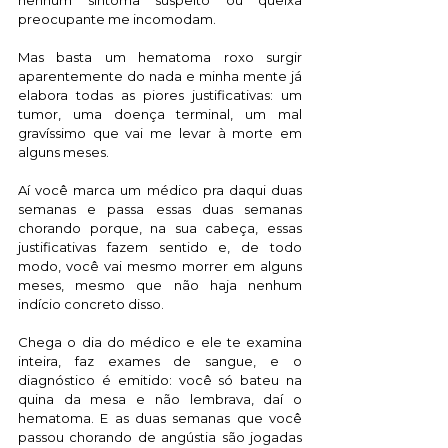
nenhum sintoma suspeito ou queixa 
preocupante me incomodam. 
Mas basta um hematoma roxo surgir 
aparentemente do nada e minha mente já 
elabora todas as piores justificativas: um 
tumor, uma doença terminal, um mal 
gravíssimo que vai me levar à morte em 
alguns meses. 
Aí você marca um médico pra daqui duas 
semanas e passa essas duas semanas 
chorando porque, na sua cabeça, essas 
justificativas fazem sentido e, de todo 
modo, você vai mesmo morrer em alguns 
meses, mesmo que não haja nenhum 
indício concreto disso.  
Chega o dia do médico e ele te examina 
inteira, faz exames de sangue, e o 
diagnóstico é emitido: você só bateu na 
quina da mesa e não lembrava, daí o 
hematoma. E as duas semanas que você 
passou chorando de angústia são jogadas 