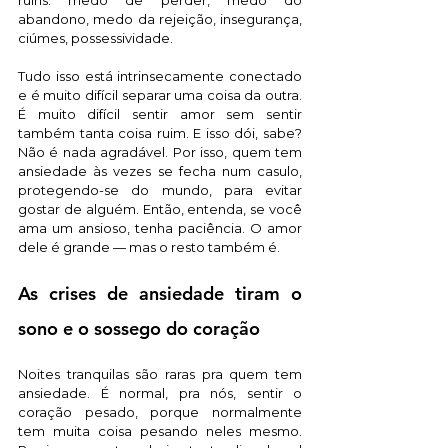
ruins: medo de perder, medo do 
abandono, medo da rejeição, insegurança, 
ciúmes, possessividade.
Tudo isso está intrinsecamente conectado 
e é muito difícil separar uma coisa da outra. 
É muito difícil sentir amor sem sentir 
também tanta coisa ruim. E isso dói, sabe? 
Não é nada agradável. Por isso, quem tem 
ansiedade às vezes se fecha num casulo, 
protegendo-se do mundo, para evitar 
gostar de alguém. Então, entenda, se você 
ama um ansioso, tenha paciência. O amor 
dele é grande — mas o resto também é. 
As crises de ansiedade tiram o 
sono e o sossego do coração 
Noites tranquilas são raras pra quem tem 
ansiedade. É normal, pra nós, sentir o 
coração pesado, porque normalmente 
tem muita coisa pesando neles mesmo. 