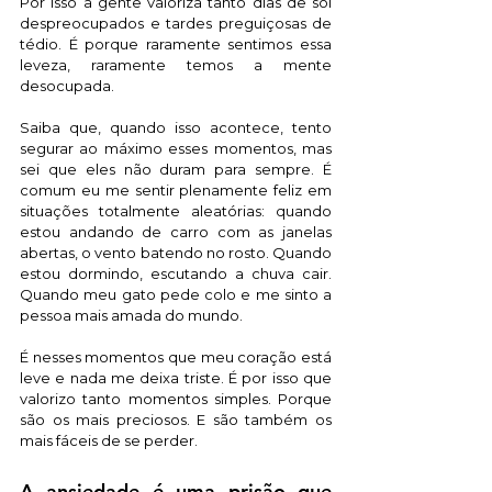
Por isso a gente valoriza tanto dias de sol 
despreocupados e tardes preguiçosas de 
tédio. É porque raramente sentimos essa 
leveza, raramente temos a mente 
desocupada. 
Saiba que, quando isso acontece, tento 
segurar ao máximo esses momentos, mas 
sei que eles não duram para sempre. É 
comum eu me sentir plenamente feliz em 
situações totalmente aleatórias: quando 
estou andando de carro com as janelas 
abertas, o vento batendo no rosto. Quando 
estou dormindo, escutando a chuva cair. 
Quando meu gato pede colo e me sinto a 
pessoa mais amada do mundo. 
É nesses momentos que meu coração está 
leve e nada me deixa triste. É por isso que 
valorizo tanto momentos simples. Porque 
são os mais preciosos. E são também os 
mais fáceis de se perder. 
A ansiedade é uma prisão que 