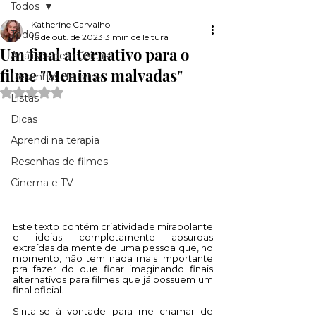
Todos
Katherine Carvalho
Todos
16 de out. de 2023
3 min de leitura
Um final alternativo para o
Análises de músicas
filme "Meninas malvadas"
Resenhas de livros
Avaliado com NaN de 5 estrelas.
Listas
Dicas
Aprendi na terapia
Resenhas de filmes
Cinema e TV
Este texto contém criatividade mirabolante 
e ideias completamente absurdas 
extraídas da mente de uma pessoa que, no 
momento, não tem nada mais importante 
pra fazer do que ficar imaginando finais 
alternativos para filmes que já possuem um 
final oficial. 
Sinta-se à vontade para me chamar de 