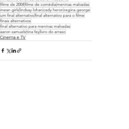
filme de 2004
filme de comédia
meninas malvadas
mean girls
lindsay lohan
cady heron
regina george
um final alternativo
final alternativo para o filme
finais alternativos
final alternativo para meninas malvadas
aaron samuels
tina fey
livro do arraso
Cinema e TV
Ver tudo
Posts recentes