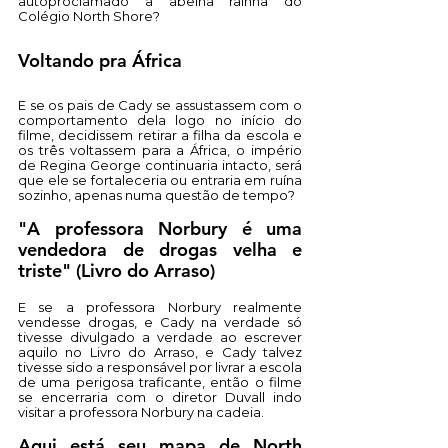
autoproclamado a abelha rainha do 
Colégio North Shore?
Voltando pra África
E se os pais de Cady se assustassem com o 
comportamento dela logo no início do 
filme, decidissem retirar a filha da escola e 
os três voltassem para a África, o império 
de Regina George continuaria intacto, será 
que ele se fortaleceria ou entraria em ruína 
sozinho, apenas numa questão de tempo?
"A professora Norbury é uma 
vendedora de drogas velha e 
triste" (Livro do Arraso)
E se a professora Norbury realmente 
vendesse drogas, e Cady na verdade só 
tivesse divulgado a verdade ao escrever 
aquilo no Livro do Arraso, e Cady talvez 
tivesse sido a responsável por livrar a escola 
de uma perigosa traficante, então o filme 
se encerraria com o diretor Duvall indo 
visitar a professora Norbury na cadeia.
Aqui está seu mapa de North 