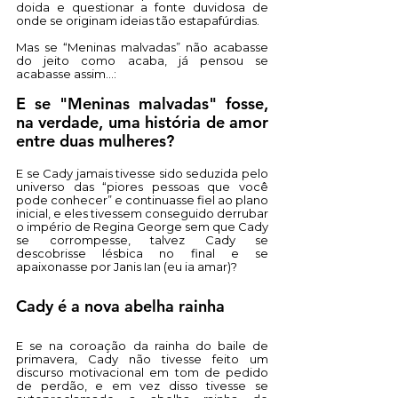
doida e questionar a fonte duvidosa de 
onde se originam ideias tão estapafúrdias. 
Mas se “Meninas malvadas” não acabasse 
do jeito como acaba, já pensou se 
acabasse assim…:
E se "Meninas malvadas" fosse, 
na verdade, uma história de amor 
entre duas mulheres?
E se Cady jamais tivesse sido seduzida pelo 
universo das “piores pessoas que você 
pode conhecer” e continuasse fiel ao plano 
inicial, e eles tivessem conseguido derrubar 
o império de Regina George sem que Cady 
se corrompesse, talvez Cady se 
descobrisse lésbica no final e se 
apaixonasse por Janis Ian (eu ia amar)?
Cady é a nova abelha rainha 
E se na coroação da rainha do baile de 
primavera, Cady não tivesse feito um 
discurso motivacional em tom de pedido 
de perdão, e em vez disso tivesse se 