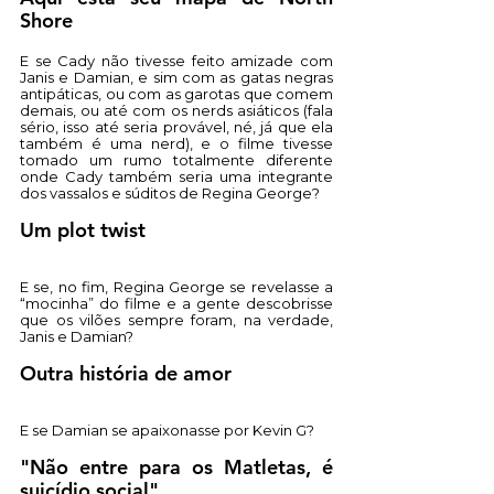
Shore 
E se Cady não tivesse feito amizade com 
Janis e Damian, e sim com as gatas negras 
antipáticas, ou com as garotas que comem 
demais, ou até com os nerds asiáticos (fala 
sério, isso até seria provável, né, já que ela 
também é uma nerd), e o filme tivesse 
tomado um rumo totalmente diferente 
onde Cady também seria uma integrante 
dos vassalos e súditos de Regina George?
Um plot twist 
E se, no fim, Regina George se revelasse a 
“mocinha” do filme e a gente descobrisse 
que os vilões sempre foram, na verdade, 
Janis e Damian? 
Outra história de amor
E se Damian se apaixonasse por Kevin G?
"Não entre para os Matletas, é 
suicídio social"