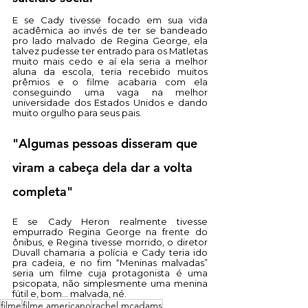
E se Cady tivesse focado em sua vida 
acadêmica ao invés de ter se bandeado 
pro lado malvado de Regina George, ela 
talvez pudesse ter entrado para os Matletas 
muito mais cedo e aí ela seria a melhor 
aluna da escola, teria recebido muitos 
prêmios e o filme acabaria com ela 
conseguindo uma vaga na melhor 
universidade dos Estados Unidos e dando 
muito orgulho para seus pais. 
"Algumas pessoas disseram que 
viram a cabeça dela dar a volta 
completa"
E se Cady Heron realmente tivesse 
empurrado Regina George na frente do 
ônibus, e Regina tivesse morrido, o diretor 
Duvall chamaria a polícia e Cady teria ido 
pra cadeia, e no fim “Meninas malvadas” 
seria um filme cuja protagonista é uma 
psicopata, não simplesmente uma menina 
fútil e, bom… malvada, né.
filme
filme americano
rachel mcadams