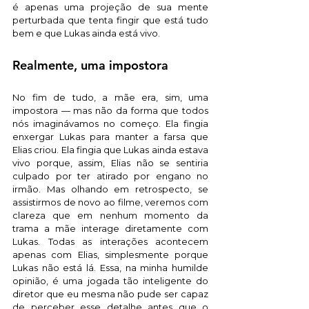
é apenas uma projeção de sua mente 
perturbada que tenta fingir que está tudo 
bem e que Lukas ainda está vivo.
Realmente, uma impostora
No fim de tudo, a mãe era, sim, uma 
impostora — mas não da forma que todos 
nós imaginávamos no começo. Ela fingia 
enxergar Lukas para manter a farsa que 
Elias criou. Ela fingia que Lukas ainda estava 
vivo porque, assim, Elias não se sentiria 
culpado por ter atirado por engano no 
irmão. Mas olhando em retrospecto, se 
assistirmos de novo ao filme, veremos com 
clareza que em nenhum momento da 
trama a mãe interage diretamente com 
Lukas. Todas as interações acontecem 
apenas com Elias, simplesmente porque 
Lukas não está lá. Essa, na minha humilde 
opinião, é uma jogada tão inteligente do 
diretor que eu mesma não pude ser capaz 
de perceber esse detalhe antes que o 