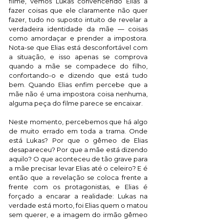
filme, vemos Lukas convencendo Elias a 
fazer coisas que ele claramente não quer 
fazer, tudo no suposto intuito de revelar a 
verdadeira identidade da mãe — coisas 
como amordaçar e prender a impostora. 
Nota-se que Elias está desconfortável com 
a situação, e isso apenas se comprova 
quando a mãe se compadece do filho, 
confortando-o e dizendo que está tudo 
bem. Quando Elias enfim percebe que a 
mãe não é uma impostora coisa nenhuma, 
alguma peça do filme parece se encaixar. 
Neste momento, percebemos que há algo 
de muito errado em toda a trama. Onde 
está Lukas? Por que o gêmeo de Elias 
desapareceu? Por que a mãe está dizendo 
aquilo? O que aconteceu de tão grave para 
a mãe precisar levar Elias até o celeiro? E é 
então que a revelação se coloca frente a 
frente com os protagonistas, e Elias é 
forçado a encarar a realidade: Lukas na 
verdade está morto, foi Elias quem o matou 
sem querer, e a imagem do irmão gêmeo 