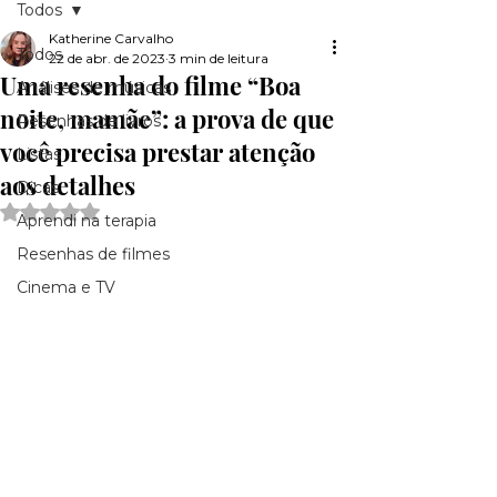
Todos
Katherine Carvalho
Todos
22 de abr. de 2023
3 min de leitura
Uma resenha do filme “Boa
Análises de músicas
noite, mamãe”: a prova de que
Resenhas de livros
você precisa prestar atenção
Listas
aos detalhes
Dicas
Avaliado com NaN de 5 estrelas.
Aprendi na terapia
Resenhas de filmes
Cinema e TV