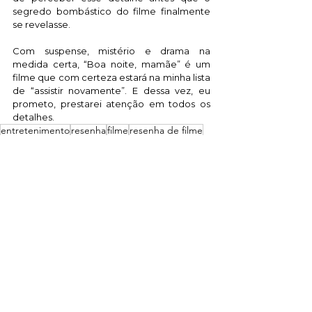
segredo bombástico do filme finalmente 
se revelasse. 
Com suspense, mistério e drama na 
medida certa, “Boa noite, mamãe” é um 
filme que com certeza estará na minha lista 
de “assistir novamente”. E dessa vez, eu 
prometo, prestarei atenção em todos os 
detalhes.
entretenimento
resenha
filme
resenha de filme
resenha cinematográfica
suspense
filme de suspense
filme de 2022
thriller
boa noite mamãe
naomi watts
Resenhas de filmes
Ver tudo
Posts recentes