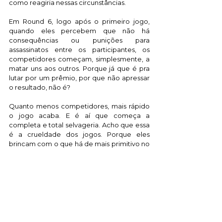
como reagiria nessas circunstâncias. 
Em Round 6, logo após o primeiro jogo, 
quando eles percebem que não há 
consequências ou punições para 
assassinatos entre os participantes, os 
competidores começam, simplesmente, a 
matar uns aos outros. Porque já que é pra 
lutar por um prêmio, por que não apressar 
o resultado, não é? 
Quanto menos competidores, mais rápido 
o jogo acaba. E é aí que começa a 
completa e total selvageria. Acho que essa 
é a crueldade dos jogos. Porque eles 
brincam com o que há de mais primitivo no 
ser humano, e no fim, a única impressão 
que eu tenho é que, quando as coisas 
ficam feias, 
realmente feias
, todos nós nos 
tornamos apenas animais.  
O estresse pós-traumático 