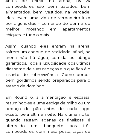
Antes de entrar na arena, os 24 
competidores são bem tratados, bem 
alimentados, bem vestidos, na verdade, 
eles levam uma vida de verdadeiro luxo 
por alguns dias – comendo do bom e do 
melhor, morando em apartamentos 
chiques, e tudo o mais. 
Assim, quando eles entram na arena, 
sofrem um choque de realidade: afinal, na 
arena não há água, comida ou abrigo 
garantidos. Toda a luxuosidade dos últimos 
dias some de suas cabeças e o que fica é o 
instinto de sobrevivência. Como porcos 
bem gordinhos sendo preparados para o 
assado de domingo.  
Em Round 6, a alimentação é escassa, 
resumindo-se a uma espiga de milho ou um 
pedaço de pão antes de cada jogo, 
exceto
 pela última noite. Na última noite, 
quando restam apenas os finalistas, é 
oferecido um banquete aos três 
competidores, com mesa posta, taças de 