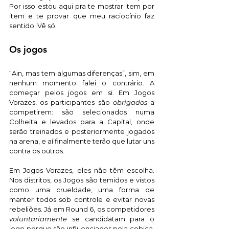
Por isso estou aqui pra te mostrar item por 
item e te provar que meu raciocínio faz 
sentido. Vê só: 
Os jogos
“Ain, mas tem algumas diferenças”, sim, em 
nenhum momento falei o contrário. A 
começar pelos jogos em si. Em Jogos 
Vorazes, os participantes são 
obrigados
 a 
competirem: são selecionados numa 
Colheita e levados para a Capital, onde 
serão treinados e posteriormente jogados 
na arena, e aí finalmente terão que lutar uns 
contra os outros.
Em Jogos Vorazes, eles não têm escolha. 
Nos distritos, os Jogos são temidos e vistos 
como uma crueldade, uma forma de 
manter todos sob controle e evitar novas 
rebeliões. Já em Round 6, os competidores 
voluntariamente
 se candidatam para o 
jogo porque são influenciados pela cobiça, 