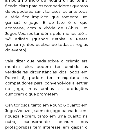
Embora no início de Round 6 não tenha 
ficado claro para os competidores quantos 
deles poderão sair vitoriosos, durante toda 
a série fica implícito que somente um 
ganhará o jogo. E de fato é o que 
acontece, com a vitória de Gi-hun. Em 
Jogos Vorazes também, pelo menos até a 
74ª edição (quando Katniss e Peeta 
ganham juntos, quebrando todas as regras 
do evento).
Vale dizer que nada sobre o prêmio era 
mentira: eles podem ter omitido as 
verdadeiras circunstâncias dos jogos em 
Round 6, podem ter manipulado os 
competidores para convencê-los a entrar 
no jogo, mas ambas as produções 
cumprem o que prometem. 
Os vitoriosos, tanto em Round 6 quanto em 
Jogos Vorazes, saem do jogo banhados em 
riqueza. Porém, tanto em uma quanto na 
outra, curiosamente nenhum dos 
protagonistas tem interesse em gastar o 