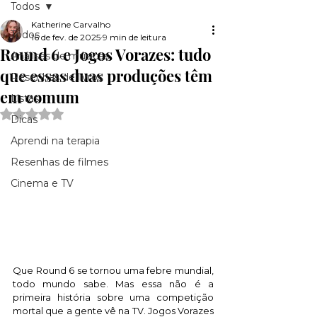
Todos
Katherine Carvalho
Todos
16 de fev. de 2025
9 min de leitura
Round 6 e Jogos Vorazes: tudo
Análises de músicas
que essas duas produções têm
Resenhas de livros
em comum
Listas
Avaliado com NaN de 5 estrelas.
Dicas
Aprendi na terapia
Resenhas de filmes
Cinema e TV
Que Round 6 se tornou uma febre mundial, 
todo mundo sabe. Mas essa não é a 
primeira história sobre uma competição 
mortal que a gente vê na TV. Jogos Vorazes 