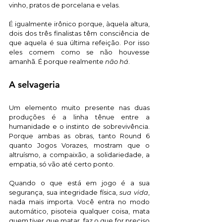
vinho, pratos de porcelana e velas. 
É igualmente irônico porque, àquela altura, 
dois dos três finalistas têm consciência de 
que aquela é sua última refeição. Por isso 
eles comem como se não houvesse 
amanhã. É porque realmente 
não há
. 
A selvageria
Um elemento muito presente nas duas 
produções é a linha tênue entre a 
humanidade e o instinto de sobrevivência. 
Porque ambas as obras, tanto Round 6 
quanto Jogos Vorazes, mostram que o 
altruísmo, a compaixão, a solidariedade, a 
empatia, só vão até certo ponto. 
Quando o que está em jogo é a sua 
segurança, sua integridade física, 
sua vida
, 
nada mais importa. Você entra no modo 
automático, pisoteia qualquer coisa, mata 
quem tiver que matar, faz o que for preciso 