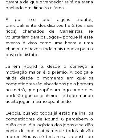
garantia de que o vencedor sairá da arena 
banhado em dinheiro e fama. 
É por isso que alguns tributos, 
principalmente dos distritos 1 e 2 (os mais 
ricos), chamados de Carreiristas, se 
voluntariam para os Jogos – porque lá esse 
evento é visto como uma honra e uma 
chance de trazer ainda mais riqueza para o 
povo do distrito.   
Já em Round 6, desde o começo a 
motivação maior é o prêmio. A cobiça é 
nítida desde o momento em que os 
competidores são abordados pelo homem 
no metrô, que propõe um jogo onde eles 
poderão ganhar dinheiro – e todo mundo 
aceita jogar, mesmo apanhando. 
Depois, quando todos já estão na ilha, os 
competidores de Round 6 percebem o 
quão cruel é a logística dos jogos e se dão 
conta de que praticamente todos ali vão 
morrer. Alguns até tentam sair, desistir do 