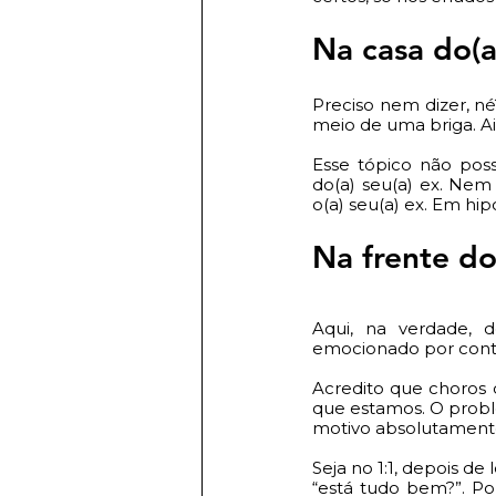
Na casa do(a
Preciso nem dizer, n
meio de uma briga. Ai
Esse tópico não poss
do(a) seu(a) ex. Ne
o(a) seu(a) ex. Em hi
Na frente do
Aqui, na verdade,
emocionado por cont
Acredito que choros
que estamos. O prob
motivo absolutamente 
Seja no 1:1, depois d
“está tudo bem?”. Po