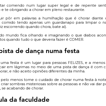
ar comendo num lugar super legal e de repente sent
o e te obrigando a chorar em pleno restaurante. 
ir pôr em palavras a humilhação que é chorar diante 
 comido tendo apenas um guardanapo para limpar o nari
iz escorrendo quando chora, bate aí). 
do mundo fica olhando e imaginando o que diabos acon
ntos quando tudo o que deveria fazer é COMER. 
pista de dança numa festa
 uma festa é um lugar para pessoas FELIZES, e a menos 
 cair em lágrimas no meio de uma pista de dança é com c
orar, e não aceito opiniões diferentes da minha. 
o, pelo menos tome o cuidado de chorar numa festa à noite, 
criar sombras misteriosas sobre as pessoas e não vai dar pra
, se acabando de chorar. 
ula da faculdade