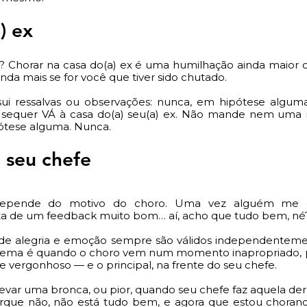
) ex
é? Chorar na casa do(a) ex é uma humilhação ainda maior d
nda mais se for você que tiver sido chutado. 
ui ressalvas ou observações: nunca, em hipótese alguma
m sequer VÁ à casa do(a) seu(a) ex. Não mande nem uma
pótese alguma. Nunca. 
 seu chefe
 depende do motivo do choro. Uma vez alguém me di
a de um feedback muito bom… aí, acho que tudo bem, né
 de alegria e emoção sempre são válidos independenteme
lema é quando o choro vem num momento inapropriado, p
vergonhoso — e o principal, na frente do seu chefe. 
e levar uma bronca, ou pior, quando seu chefe faz aquela der
rque não, não está tudo bem, e agora que estou chorando