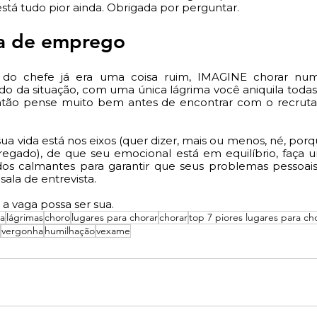
tá tudo pior ainda. Obrigada por perguntar. 
ta de emprego 
 do chefe já era uma coisa ruim, IMAGINE chorar numa
da situação, com uma única lágrima você aniquila todas 
então pense muito bem antes de encontrar com o recruta
sua vida está nos eixos (quer dizer, mais ou menos, né, por
egado), de que seu emocional está em equilíbrio, faça 
os calmantes para garantir que seus problemas pessoais
ala de entrevista. 
z, a vaga possa ser sua.
za
lágrimas
choro
lugares para chorar
chorar
top 7 piores lugares para ch
vergonha
humilhação
vexame