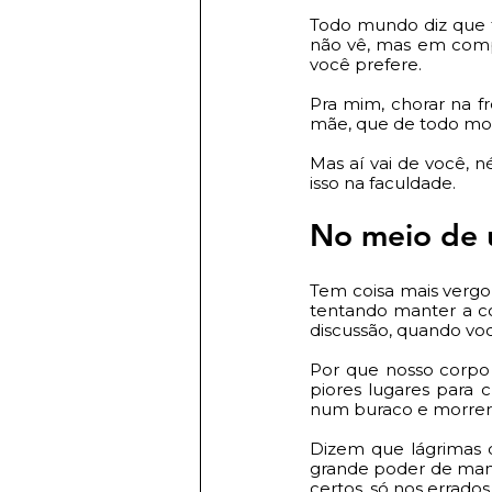
Todo mundo diz que f
não vê, mas em compe
você prefere. 
Pra mim, chorar na f
mãe, que de todo mo
Mas aí vai de você, n
isso na faculdade. 
No meio de 
Tem coisa mais verg
tentando manter a c
discussão, quando voc
Por que nosso corpo 
piores lugares para 
num buraco e morrer.
Dizem que lágrimas 
grande poder de man
certos, só nos errado