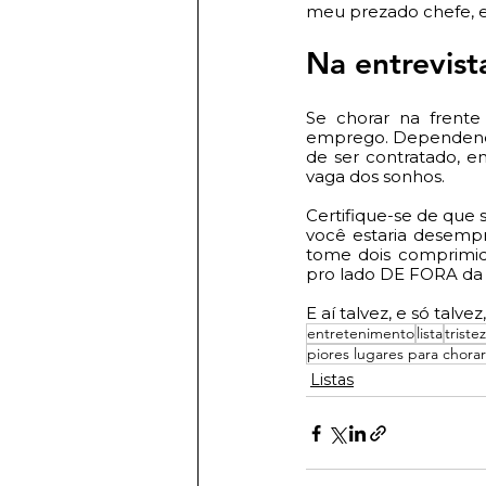
meu prezado chefe, es
Na entrevis
Se chorar na frente
emprego. Dependendo 
de ser contratado, 
vaga dos sonhos. 
Certifique-se de que 
você estaria desempr
tome dois comprimid
pro lado DE FORA da s
E aí talvez, e só talve
entretenimento
lista
triste
piores lugares para chorar
Listas