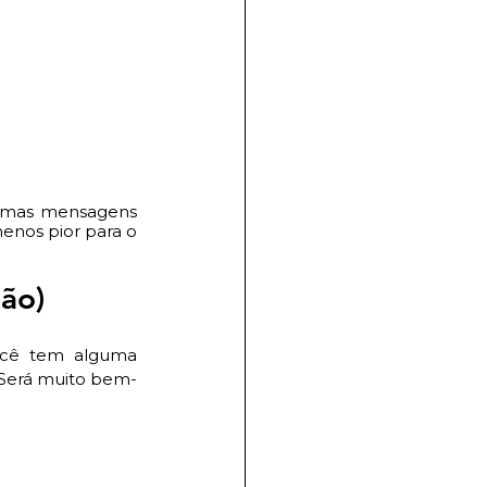
gumas mensagens 
enos pior para o 
ião)
cê tem alguma 
. Será muito bem-