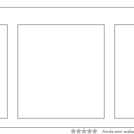
Avaliado com 0 de 5 estrelas
Ainda sem avali