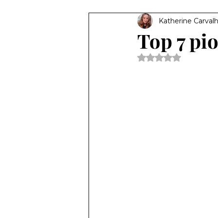
Katherine Carval
Cinema e TV
Top 7 pi
Avaliado com NaN d