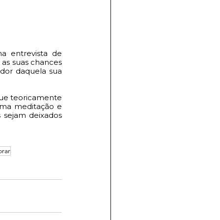
 entrevista de 
as suas chances 
dor daquela sua 
que teoricamente 
uma meditação e 
 sejam deixados 
orar