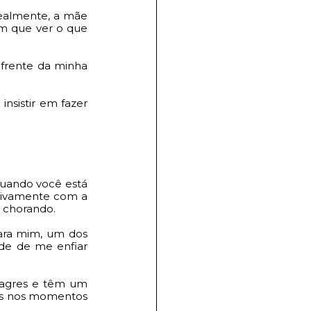
ealmente, a mãe 
m que ver o que 
frente da minha 
nsistir em fazer 
uando você está 
tivamente com a 
a chorando. 
ara mim, um dos 
de de me enfiar 
agres e têm um 
s nos momentos 