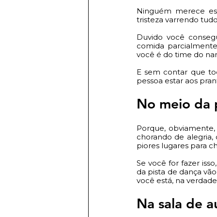
Ninguém merece est
tristeza varrendo tud
Duvido você consegu
comida parcialmente
você é do time do nar
E sem contar que to
pessoa estar aos pra
No meio da 
Porque, obviamente,
chorando de alegria,
piores lugares para ch
Se você for fazer iss
da pista de dança vão 
você está, na verdade
Na sala de a