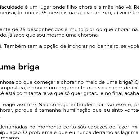
aculdade é um lugar onde filho chora e a mãe não vê. R
nsação, outras 35 pessoas na sala veem, sim, aí você te
rente de 35 desconhecidos é muito pior do que chorar na 
do, já sabe que sou mesmo uma chorona. 
é. Também tem a opção de ir chorar no banheiro, se você i
uma briga
onhosa do que começar a chorar no meio de uma briga? Q
ompostura, elaborar um argumento que vai acabar defini
ê está com tanta raiva que só quer gritar… e no final, acab
reage assim??? Não consigo entender. Por isso esse é, p
chorar, porque é tamanha humilhação que eu sinto vonta
 
derramadas no momento certo são capazes de fazer mil
ipulação. O problema é que eu nunca derramo as lágrima
s mesmo. 