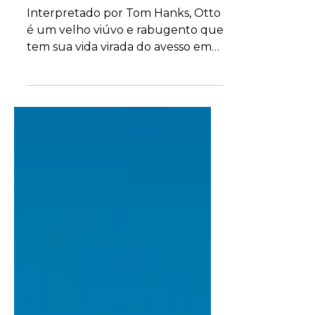
pior vizinho do mundo”:
comecei rindo e terminei
chorando
Interpretado por Tom Hanks, Otto
é um velho viúvo e rabugento que
tem sua vida virada do avesso em
"O pior vizinho do mundo".