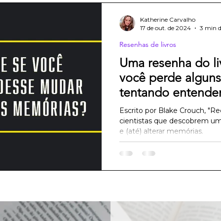
Katherine Carvalho
17 de out. de 2024
3 min d
Resenhas de livros
Uma resenha do li
você perde alguns
tentando entender
Escrito por Blake Crouch, "Re
cientistas que descobrem um
e (até) alterar memórias.